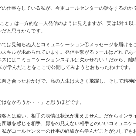
グの仕事をしている私が、今更コールセンターの話をするのか
ること」は一方的な一人発信のように見えますが、実は1対１以
ンだと思うからです。
いては見知らぬ人とコミュニケーション①メッセージを届ける
のスキルが求められています。発信や繋がるツールはどれであ
ネスにはコミュニケーションスキルは欠かせない！だから、離
私が学んだことをここで公開してみようとおもったわけです。
に向き合ったおかげで、私の人生は大きく飛躍し、そして精神
。
ではなかろうか・・」と思うほどです。
接客とは違い、相手の表情は状況が見えません。だからオンラ
も距離を感じる相手、顔をの見えない相手とのいいコミュニケ
、私がコールセンターの仕事の経験から学んだことが少しでも