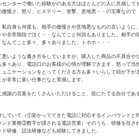
ルセンターで働いた経験がのある方はほとんどの人に共感して
の傲慢さ、怒り、ヒステリー、攻撃、意地悪・・の宝庫なので
、私自身も何度も、相手の傲慢さや意地悪なものの言いように
レや非常階段で泣く・・なんてこと何回もありました。相手の
・なんてこと多々、多々ありました、トホホ・・・
て悪いような書き方をしていますが、購入した商品の不具合や
も多々あり、電話口のお客様の心情が理解できます、怒って当
ミュニケーションをとってくださる方も多々いらして頭が下が
とが非常に多い仕事だなと実感します。
に感謝の言葉をたくさんいただけること、役にたてる自分であ
験していて（①架かっててきた電話に対応するインバウンドと
ウンド業務③数字が課される電話営業）そのうち、研修を任さ
ンド研修、話法研修なども経験してきました。