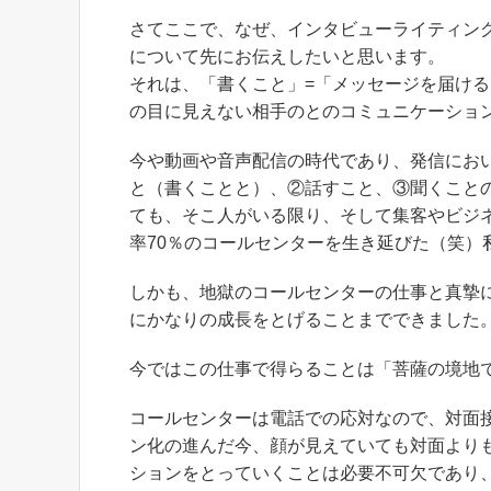
さてここで、なぜ、インタビューライティン
について先にお伝えしたいと思います。
それは、「書くこと」=「メッセージを届け
の目に見えない相手のとのコミュニケーショ
今や動画や音声配信の時代であり、発信にお
と（書くことと）、②話すこと、③聞くこと
ても、そこ人がいる限り、そして集客やビジ
率70％のコールセンターを生き延びた（笑）
しかも、地獄のコールセンターの仕事と真摯
にかなりの成長をとげることまでできました
今ではこの仕事で得らることは「菩薩の境地
コールセンターは電話での応対なので、対面
ン化の進んだ今、顔が見えていても対面より
ションをとっていくことは必要不可欠であり