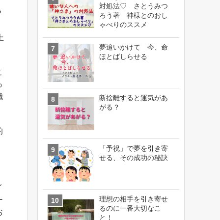
対処法♡ さとうみつ
？
ろう著 神様とのおし
ゃべりのススメ
上
夢追いかけて 今、命
ほとばしらせる
こ
っ
職
断捨離すると運気があ
がる？
的
「予祝」で夢を引き寄
せる、その成功の秘訣
イ
理想の相手を引き寄せ
ー
るのに一番大切なこ
お
と！