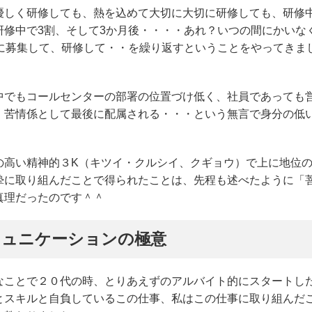
優しく研修しても、熱を込めて大切に大切に研修しても、研修
T研修中で3割、そして3か月後・・・・あれ？いつの間にかいな
に募集して、研修して・・を繰り返すということをやってきま
中でもコールセンターの部署の位置づけ低く、社員であっても
・苦情係として最後に配属される・・・という無言で身分の低
。
の高い精神的３K（キツイ・クルシイ、クギョウ）で上に地位
摯に取り組んだことで得られたことは、先程も述べたように「
真理だったのです＾＾
ミュニケーションの極意
なことで２０代の時、とりあえずのアルバイト的にスタートし
とスキルと自負しているこの仕事、私はこの仕事に取り組んだ