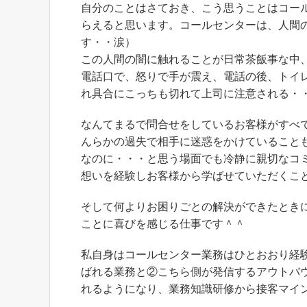
自分のことはさておき、こう思うことはコー
らえると思います。コールセンターは、人間
す・・涙）
この人間の闇に触れることが日常茶飯事な中
電話口で、怒りで手が震え、電話の後、トイ
れ具合にこっちも切れて上司に注意される・
なんてまるで問合せをしているお客様がすべ
んらかの過失で相手に迷惑をかけていること
なのに・・・と思う場面でも冷静に親切なコ
想いを経験しお客様から学ばせていただくこ
そして何よりお困りごとの解決ができたとき
ことに喜びを感じる仕事です＾＾
私自身はコールセンター業務はひとおおり経
ばれる業務と②こちら側が発信するアウトバ
れるようになり、業務知識研修から接客マイ