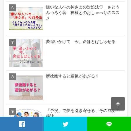
嫌いな人への神さまの対処法♡ さとう
みつろう著 神様とのおしゃべりのスス
メ
夢追いかけて 今、命ほとばしらせる
断捨離すると運気があがる？
「予祝」で夢を引き寄せる、その成功の
秘訣