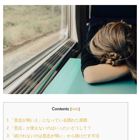
Contents
[
hide
]
1
「意志が弱い人」になっている隠れた原因
2
「意志」が使えないのはいったいどうして？
3
「続けれないのは意志が弱い」から抜けだす方法