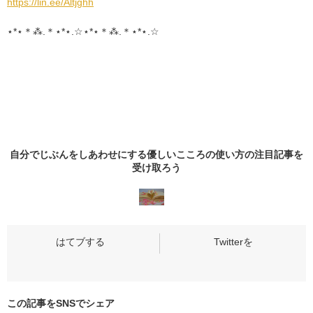
https://lin.ee/Altjghh
⋆*⋆＊⁂.＊⋆*⋆.☆⋆*⋆＊⁂.＊⋆*⋆.☆
自分でじぶんをしあわせにする優しいこころの使い方の
注目記事
を
受け取ろう
この記事をSNSでシェア