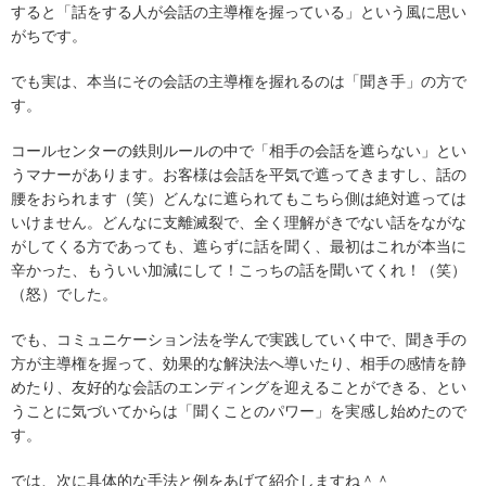
すると「話をする人が会話の主導権を握っている」という風に思い
がちです。
でも実は、本当にその会話の主導権を握れるのは「聞き手」の方で
す。
コールセンターの鉄則ルールの中で「相手の会話を遮らない」とい
うマナーがあります。お客様は会話を平気で遮ってきますし、話の
腰をおられます（笑）どんなに遮られてもこちら側は絶対遮っては
いけません。どんなに支離滅裂で、全く理解がきでない話をながな
がしてくる方であっても、遮らずに話を聞く、最初はこれが本当に
辛かった、もういい加減にして！こっちの話を聞いてくれ！（笑）
（怒）でした。
でも、コミュニケーション法を学んで実践していく中で、聞き手の
方が主導権を握って、効果的な解決法へ導いたり、相手の感情を静
めたり、友好的な会話のエンディングを迎えることができる、とい
うことに気づいてからは「聞くことのパワー」を実感し始めたので
す。
では、次に具体的な手法と例をあげて紹介しますね＾＾