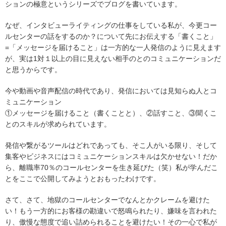
ションの極意というシリーズでブログを書いています。
なぜ、インタビューライティングの仕事をしている私が、今更コー
ルセンターの話をするのか？について先にお伝えする「書くこと」
=「メッセージを届けること」は一方的な一人発信のように見えます
が、実は1対１以上の目に見えない相手のとのコミュニケーションだ
と思うからです。
今や動画や音声配信の時代であり、発信においては見知らぬ人とコ
ミュニケーション
①メッセージを届けること（書くことと）、②話すこと、③聞くこ
とのスキルが求められています。
発信や繋がるツールはどれであっても、そこ人がいる限り、そして
集客やビジネスにはコミュニケーションスキルは欠かせない！だか
ら、離職率70％のコールセンターを生き延びた（笑）私が学んだこ
とをここで公開してみようとおもったわけです。
さて、さて、地獄のコールセンターでなんとかクレームを避けた
い！もう一方的にお客様の勘違いで怒鳴られたり、嫌味を言われた
り、傲慢な態度で追い詰められることを避けたい！その一心で私が