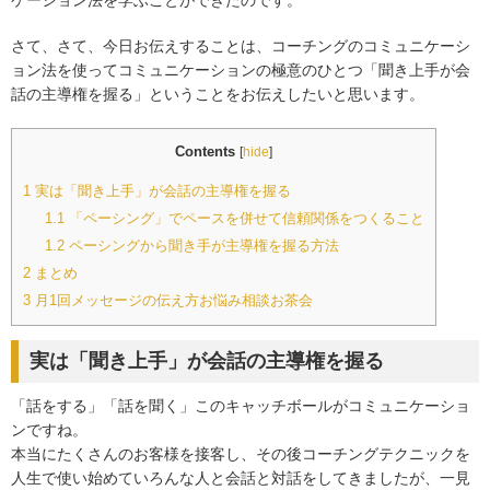
ケーション法を学ぶことができたのです。
さて、さて、今日お伝えすることは、コーチングのコミュニケーシ
ョン法を使ってコミュニケーションの極意のひとつ「聞き上手が会
話の主導権を握る」ということをお伝えしたいと思います。
Contents
[
hide
]
1
実は「聞き上手」が会話の主導権を握る
1.1
「ペーシング」でペースを併せて信頼関係をつくること
1.2
ペーシングから聞き手が主導権を握る方法
2
まとめ
3
月1回メッセージの伝え方お悩み相談お茶会
実は「聞き上手」が会話の主導権を握る
「話をする」「話を聞く」このキャッチボールがコミュニケーショ
ンですね。
本当にたくさんのお客様を接客し、その後コーチングテクニックを
人生で使い始めていろんな人と会話と対話をしてきましたが、一見