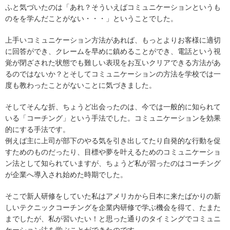
ふと気づいたのは「あれ？そういえばコミュニケーションというも
のをを学んだことがない・・・」ということでした。
上手いコミュニケーション方法があれば、もっとよりお客様に適切
に回答ができ、クレームを早めに鎮めることができ、電話という視
覚が閉ざされた状態でも難しい表現をお互いクリアできる方法があ
るのではないか？とそしてコミュニケーションの方法を学校では一
度も教わったことがないことに気づきました。
そしてそんな折、ちょうど出会ったのは、今では一般的に知られて
いる「コーチング」という手法でした。コミュニケーションを効果
的にする手法です。
例えば主に上司が部下のやる気を引き出してたり自発的な行動を促
すためのものだったり、目標や夢を叶えるためのコミュニケーショ
ン法として知られていますが、ちょうど私が習ったのはコーチング
が企業へ導入され始めた時期でした。
そこで新人研修をしていた私はアメリカから日本に来たばかりの新
しいテクニックコーチングを企業内研修で学ぶ機会を得て、たまた
までしたが、私が習いたい！と思った通りのタイミングでコミュニ