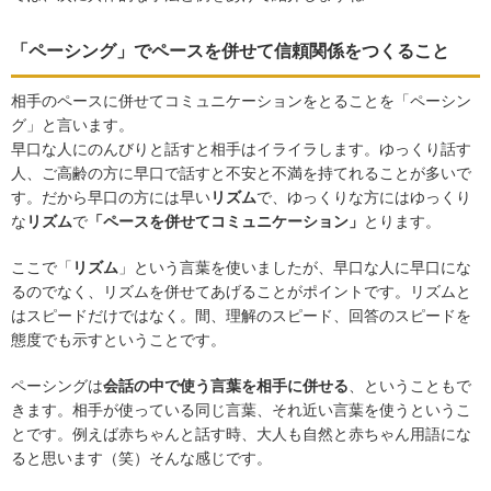
「ペーシング」でペースを併せて信頼関係をつくること
相手のペースに併せてコミュニケーションをとることを「ペーシン
グ」と言います。
早口な人にのんびりと話すと相手はイライラします。ゆっくり話す
人、ご高齢の方に早口で話すと不安と不満を持てれることが多いで
す。だから早口の方には早い
リズム
で、ゆっくりな方にはゆっくり
な
リズム
で
「ペースを併せてコミュニケーション」
とります。
ここで「
リズム
」という言葉を使いましたが、早口な人に早口にな
るのでなく、リズムを併せてあげることがポイントです。リズムと
はスピードだけではなく。間、理解のスピード、回答のスピードを
態度でも示すということです。
ペーシングは
会話の中で使う言葉を相手に併せる
、ということもで
きます。相手が使っている同じ言葉、それ近い言葉を使うというこ
とです。例えば赤ちゃんと話す時、大人も自然と赤ちゃん用語にな
ると思います（笑）そんな感じです。