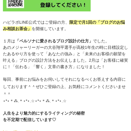
ハピラボLINE公式ではご登録の方、
限定で月1回の「ブログのお悩
み相談お茶会」
を開催しています。
１月は
「ペルソナに愛されるブログ設計の仕方」
でした。
あのメジャーリーガーの大谷翔平選手が高校1年生の時に目標設定し
たあるやり方を使って「あなたの強み」と「未来のお客様の願望を
叶える」ブログの設計方法をお伝えしました。2月は「お客様に確実
に！「伝わる」「響く」文章の書き方」になりました！
毎回、事前にお悩みをお伺いしてそれになるべくお答えする内容に
しております＾＾ぜひご登録の上、お気軽にコメントくださいませ
＾＾
⋆*⋆＊⁂.＊⋆*⋆.☆⋆*⋆＊⁂.＊⋆*⋆.☆
人生をより魅力的にする
ライティングの秘密
を不定期で
配信しています♡