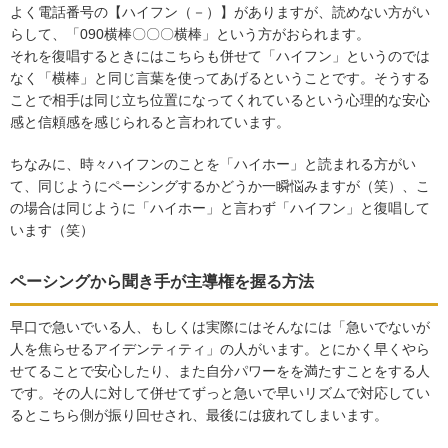
よく電話番号の【ハイフン（－）】がありますが、読めない方がい
らして、「090横棒〇〇〇横棒」という方がおられます。
それを復唱するときにはこちらも併せて「ハイフン」というのでは
なく「横棒」と同じ言葉を使ってあげるということです。そうする
ことで相手は同じ立ち位置になってくれているという心理的な安心
感と信頼感を感じられると言われています。
ちなみに、時々ハイフンのことを「ハイホー」と読まれる方がい
て、同じようにペーシングするかどうか一瞬悩みますが（笑）、こ
の場合は同じように「ハイホー」と言わず「ハイフン」と復唱して
います（笑）
ペーシングから聞き手が主導権を握る方法
早口で急いでいる人、もしくは実際にはそんなには「急いでないが
人を焦らせるアイデンティティ」の人がいます。とにかく早くやら
せてることで安心したり、また自分パワーをを満たすことをする人
です。その人に対して併せてずっと急いで早いリズムで対応してい
るとこちら側が振り回せされ、最後には疲れてしまいます。