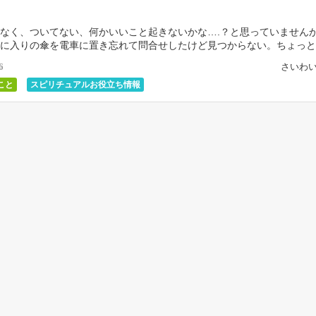
なく、ついてない、何かいいこと起きないかな….？と思っていませんか
に入りの傘を電車に置き忘れて問合せしたけど見つからない。ちょっと
て置いてた自転車、違反で回収された…。 […]
さいわい
6
こと
スピリチュアルお役立ち情報