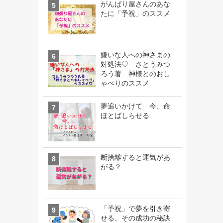
がんばり屋さんのあな
たに「予祝」のススメ
嫌いな人への神さまの
対処法♡ さとうみつ
ろう著 神様とのおし
ゃべりのススメ
夢追いかけて 今、命
ほとばしらせる
断捨離すると運気があ
がる？
「予祝」で夢を引き寄
せる、その成功の秘訣