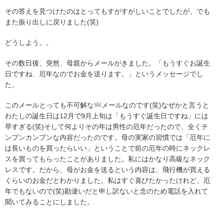
その答えを見つけたのはとってもすがすがしいことでしたが、でも
また振り出しに戻りました(笑)
どうしよう。。
その数日後、突然、母親からメールがきました。「もうすぐお誕生
日ですね、厄年なのでお金を送ります。」というメッセージでし
た。
このメールとっても不可解な
メールなのです(笑)なぜかと言うと
わたしの誕生日は12月で9月上旬は「もうすぐ誕生日ですね」には
早すぎる(笑)そして何よりその年は男性の厄年だったので、全くチ
ンプンカンプンな内容だったのです。母の実家の習慣では「厄年に
は長いものを買ったらいい」ということで前の厄年の時にネックレ
スを買ってもらったことがありました。私にはかなり高級なネック
レスです。だから、母がお金を送るという内容は、飛行機が買える
くらいのお金だとわかりました。私はすぐ喜びたかったけれど、厄
年でもないので(笑)勘違いだと申し訳ないと念のため電話を入れて
聞いてみることにしました。