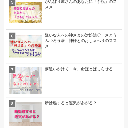
がんばり屋さんのあなたに「予祝」のス
スメ
嫌いな人への神さまの対処法♡ さとう
みつろう著 神様とのおしゃべりのスス
メ
夢追いかけて 今、命ほとばしらせる
断捨離すると運気があがる？