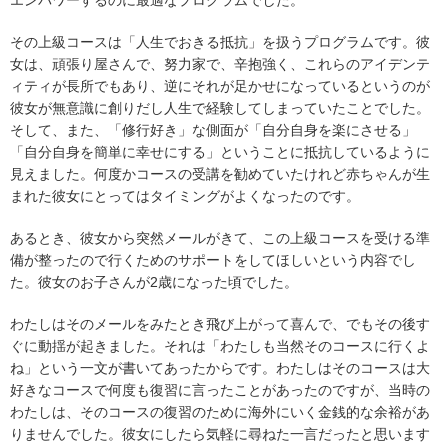
エンパワーするのに最適なプログラムでした。
その上級コースは「人生でおきる抵抗」を扱うプログラムです。彼
女は、頑張り屋さんで、努力家で、辛抱強く、これらのアイデンテ
ィティが長所でもあり、逆にそれが足かせになっているというのが
彼女が無意識に創りだし人生で経験してしまっていたことでした。
そして、また、「修行好き」な側面が「自分自身を楽にさせる」
「自分自身を簡単に幸せにする」ということに抵抗しているように
見えました。何度かコースの受講を勧めていたけれど赤ちゃんが生
まれた彼女にとってはタイミングがよくなったのです。
あるとき、彼女から突然メールがきて、この上級コースを受ける準
備が整ったので行くためのサポートをしてほしいという内容でし
た。彼女のお子さんが2歳になった頃でした。
わたしはそのメールをみたとき飛び上がって喜んで、でもその後す
ぐに動揺が起きました。それは「わたしも当然そのコースに行くよ
ね」という一文が書いてあったからです。わたしはそのコースは大
好きなコースで何度も復習に言ったことがあったのですが、当時の
わたしは、そのコースの復習のために海外にいく金銭的な余裕があ
りませんでした。彼女にしたら気軽に尋ねた一言だったと思います