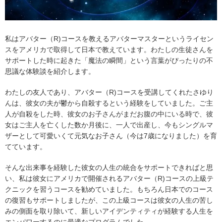
私はアバター（R)コースを教えるアバターマスターというライセン
スをアメリカで取得して日本で教えています。わたしの生徒さんを
サポートした時に起きた「魔法の瞬間」という言葉がぴったりの不
思議な体験談を紹介します。
わたしの友人であり、アバター（R)コースを受講してくれたさゆり
んは、彼女の夫が鬱から自殺するという経験をしていました。ご主
人が自殺をした時、彼女のお子さんがまだお腹の中にいる時で、彼
女はご主人を亡くした数か月後に、一人で出産し、今もシングルマ
ザーとして可愛いくて元気なお子さん（今は7歳になりました）を育
てています。
そんな出来事を経験した彼女の人生の統合をサポートできればと思
い、私は彼女にアメリカで開催されるアバター（R)コースの上級テ
クニックを習うコースを勧めていました。もちろん日本でのコース
の復習もサポートしましたが、この上級コースは彼女の人生の苦し
みの側面を取り除いて、新しいアイデンティティが経験する人生を