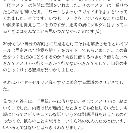
（R)マスターの仲間に電話をいれました。そのマスターは一通りわ
たしの話を聞いた後、「ワークしよっか？ガイドするよ」といって
くれました。そうです、いつも、ワークをしていろんなことに新し
い解決策を発見しているのですが、思考の渦にグルグルはまってい
るときにはそんなことも思いつかなかったのです(笑)
30分くらい自分の深刻さに注意をむけてそれを解放させるというツ
ール（固定された注意を解く）をガイドしてもらいました。この資
金をつくるだめにどうするのか？両親に借りるべきか？借りないべ
きか？アメリカへ行くべきか？行かないべきか？そして、自分の中
のしっくりする観点が見つかりました。
それはハイヤーセルフと真っすぐに整合する意識のクリアさでし
た。
見つけた答えは、「両親からは借りない、そしてアメリカに一緒に
いく」でした。両親は私が離婚したときとても心配していたし、両
親にとってスピリチュアルな話というのは到底理解を超えたものだ
ったので、彼らのことを想うと、いくら私の友人のためとはいえ、
いい考えではないとはっきりわかりました。