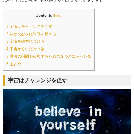
Contents
[
hide
]
1
宇宙はチャレンジを促す
2
静かな心をは制限を超える
3
宇宙を味方につける
4
宇宙がくれた贈り物
5
魔法の瞬間を経験するための３つのエッセンス
6
まとめ
宇宙はチャレンジを促す