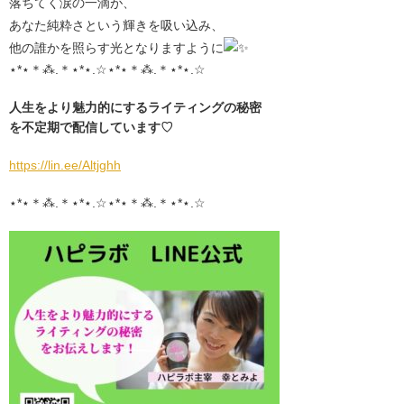
落ちてく涙の一滴が、
あなた純粋さという輝きを吸い込み、
他の誰かを照らす光となりますように
⋆*⋆＊⁂.＊⋆*⋆.☆⋆*⋆＊⁂.＊⋆*⋆.☆
人生をより魅力的にする
ライティングの秘密
を不定期で
配信しています♡
https://lin.ee/Altjghh
⋆*⋆＊⁂.＊⋆*⋆.☆⋆*⋆＊⁂.＊⋆*⋆.☆