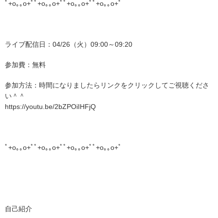
ﾟ+o｡｡o+ﾟﾟ+o｡｡o+ﾟﾟ+o｡｡o+ﾟﾟ+o｡｡o+ﾟ
ライブ配信日：04/26（火）09:00～09:20
参加費：無料
参加方法：時間になりましたらリンクをクリックしてご視聴くださ
い＾＾
https://youtu.be/2bZPOiIHFjQ
ﾟ+o｡｡o+ﾟﾟ+o｡｡o+ﾟﾟ+o｡｡o+ﾟﾟ+o｡｡o+ﾟ
自己紹介