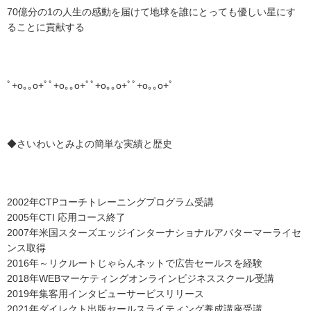
70億分の1の人生の感動を届けて地球を誰にとっても優しい星にす
ることに貢献する
ﾟ+o｡｡o+ﾟﾟ+o｡｡o+ﾟﾟ+o｡｡o+ﾟﾟ+o｡｡o+ﾟ
◆さいわいとみよの簡単な実績と歴史
2002年CTPコーチトレーニングプログラム受講
2005年CTI 応用コース終了
2007年米国スターズエッジインターナショナルアバターマーライセ
ンス取得
2016年～リクルートじゃらんネットで広告セールスを経験
2018年WEBマーケティングオンラインビジネススクール受講
2019年集客用インタビューサービスリリース
2021年ダイレクト出版セールスライティング養成講座受講