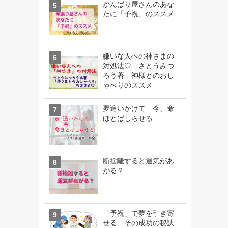
がんばり屋さんのあな
たに「予祝」のススメ
嫌いな人への神さまの
対処法♡ さとうみつ
ろう著 神様とのおし
ゃべりのススメ
夢追いかけて 今、命
ほとばしらせる
断捨離すると運気があ
がる？
「予祝」で夢を引き寄
せる、その成功の秘訣