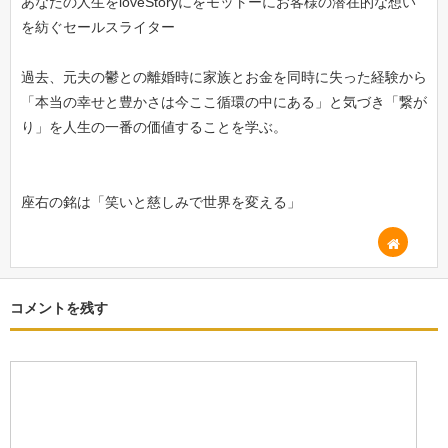
あなたの人生をloveStoryにをモットーにお客様の潜在的な想い
を紡ぐセールスライター
過去、元夫の鬱との離婚時に家族とお金を同時に失った経験から
「本当の幸せと豊かさは今ここ循環の中にある」と気づき「繋が
り」を人生の一番の価値することを学ぶ。
座右の銘は「笑いと慈しみで世界を変える」
コメントを残す