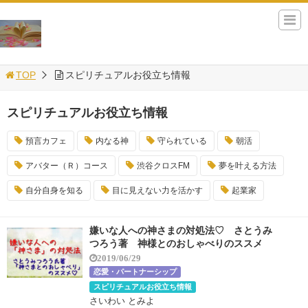
TOP
スピリチュアルお役立ち情報
スピリチュアルお役立ち情報
預言カフェ
内なる神
守られている
朝活
アバター（Ｒ）コース
渋谷クロスFM
夢を叶える方法
自分自身を知る
目に見えない力を活かす
起業家
嫌いな人への神さまの対処法♡ さとうみ
つろう著 神様とのおしゃべりのススメ
2019/06/29
恋愛・パートナーシップ
スピリチュアルお役立ち情報
さいわい とみよ